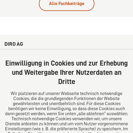
Alle Fachbeiträge
DIRO AG
Große Bleichen 32
20354 Hamburg
Einwilligung in Cookies und zur Erhebung
Deutschland
und Weitergabe Ihrer Nutzerdaten an
Tel: +49 (0) 40 41352231
Dritte
Fax: +49 (0) 40 41352294
E-Mail:
diro@diro.eu
Wir platzieren auf unserer Webseite technisch notwendige
Cookies, die die grundlegenden Funktionen der Website
Über uns
gewährleisten und unentbehrlich sind. Für diese Cookies
benötigen wir keine Einwilligung, so dass diese Cookies auch
Das Kanzlei-Vertrauensnetzwerk. Aus Europa für die
dann gesetzt werden, wenn Sie unten „alle ablehnen“ auswählen.
Technisch notwendige Cookies verwenden wir, um unsere
Welt. Für den erfolgreichen Mittelstand.
Dienste anbieten zu können und um vom Nutzer vorgenommene
Einstellungen (wie z. B. die präferierte Sprache) zu speichern. Im
Folgen Sie uns auf