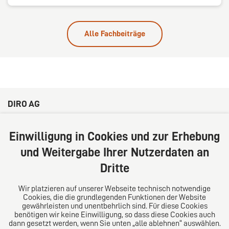
Alle Fachbeiträge
DIRO AG
Große Bleichen 32
20354 Hamburg
Einwilligung in Cookies und zur Erhebung
Deutschland
und Weitergabe Ihrer Nutzerdaten an
Tel: +49 (0) 40 41352231
Dritte
Fax: +49 (0) 40 41352294
E-Mail:
diro@diro.eu
Wir platzieren auf unserer Webseite technisch notwendige
Cookies, die die grundlegenden Funktionen der Website
Über uns
gewährleisten und unentbehrlich sind. Für diese Cookies
benötigen wir keine Einwilligung, so dass diese Cookies auch
Das Kanzlei-Vertrauensnetzwerk. Aus Europa für die
dann gesetzt werden, wenn Sie unten „alle ablehnen“ auswählen.