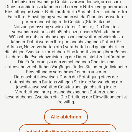
Technisch notwendige Cookies verwenden wir, um unsere
Welt. Für den erfolgreichen Mittelstand.
Dienste anbieten zu können und um vom Nutzer vorgenommene
Einstellungen (wie z. B. die präferierte Sprache) zu speichern. Im
Folgen Sie uns auf
Falle Ihrer Einwilligung verwenden wir darüber hinaus weitere
performancesteigernde Cookies (Statistik und
Nutzungsmessung sowie externe Dienste). Die Cookies
verwenden wir ausschließlich dazu, unsere Website Ihren
Wünschen entsprechend anpassen und weiterentwickeln zu
können. Dabei werden Ihre personenbezogenen Daten (IP-
Adresse, Nutzerverhalten etc.) verarbeitet und gespeichert, um
die obigen Zwecke zu erreichen. Eine Identifizierung Ihrer Person
Das europäische Kanzlei-Netzwerk
ist durch die Pseudonymisierung der Daten nicht zu befürchten.
Die Erläuterung zu den verschiedenen Cookies und
datenschutzrechtlichen Vorgängen finden Sie unter „individuelle
Einstellungen vornehmen“ oder in unseren
Datenschutzhinweisen. Durch die Betätigung eines der
untenstehenden Buttons willigen Sie in die Verwendung der
jeweils ausgewählten Cookies und gleichzeitig in die
Verarbeitung Ihrer personenbezogenen Daten zu oben
beschriebenen Zwecken ein. Die Erteilung der Einwilligungen ist
freiwillig.
Impressum
Alle ablehnen
Datenschutz
Individuelle Einstellungen vornehmen