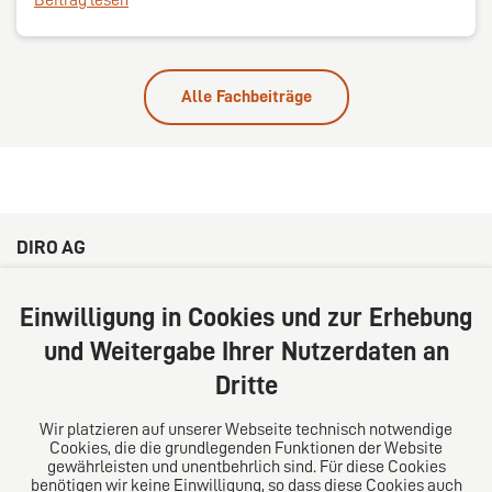
Alle Fachbeiträge
DIRO AG
Große Bleichen 32
20354 Hamburg
Einwilligung in Cookies und zur Erhebung
Deutschland
und Weitergabe Ihrer Nutzerdaten an
Tel: +49 (0) 40 41352231
Dritte
Fax: +49 (0) 40 41352294
E-Mail:
diro@diro.eu
Wir platzieren auf unserer Webseite technisch notwendige
Cookies, die die grundlegenden Funktionen der Website
Über uns
gewährleisten und unentbehrlich sind. Für diese Cookies
benötigen wir keine Einwilligung, so dass diese Cookies auch