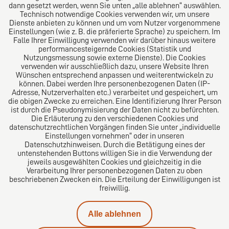
Das Kanzlei-Vertrauensnetzwerk. Aus Europa für die
dann gesetzt werden, wenn Sie unten „alle ablehnen“ auswählen.
Technisch notwendige Cookies verwenden wir, um unsere
Welt. Für den erfolgreichen Mittelstand.
Dienste anbieten zu können und um vom Nutzer vorgenommene
Einstellungen (wie z. B. die präferierte Sprache) zu speichern. Im
Folgen Sie uns auf
Falle Ihrer Einwilligung verwenden wir darüber hinaus weitere
performancesteigernde Cookies (Statistik und
Nutzungsmessung sowie externe Dienste). Die Cookies
verwenden wir ausschließlich dazu, unsere Website Ihren
Wünschen entsprechend anpassen und weiterentwickeln zu
können. Dabei werden Ihre personenbezogenen Daten (IP-
Adresse, Nutzerverhalten etc.) verarbeitet und gespeichert, um
die obigen Zwecke zu erreichen. Eine Identifizierung Ihrer Person
Das europäische Kanzlei-Netzwerk
ist durch die Pseudonymisierung der Daten nicht zu befürchten.
Die Erläuterung zu den verschiedenen Cookies und
datenschutzrechtlichen Vorgängen finden Sie unter „individuelle
Einstellungen vornehmen“ oder in unseren
Datenschutzhinweisen. Durch die Betätigung eines der
untenstehenden Buttons willigen Sie in die Verwendung der
jeweils ausgewählten Cookies und gleichzeitig in die
Verarbeitung Ihrer personenbezogenen Daten zu oben
beschriebenen Zwecken ein. Die Erteilung der Einwilligungen ist
freiwillig.
Impressum
Alle ablehnen