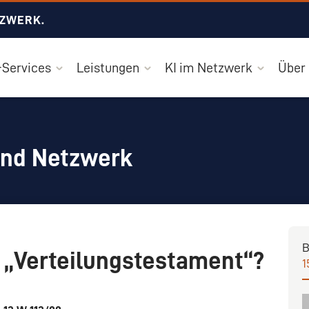
TZWERK.
Services
Leistungen
KI im Netzwerk
Über
und Netzwerk
B
 „Verteilungstestament“?
1