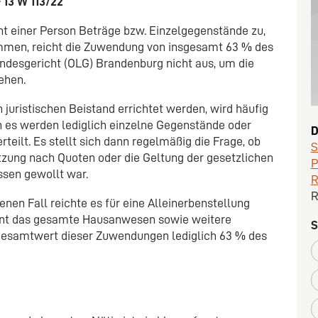
 13 W 113/22
t einer Person Beträge bzw. Einzelgegenstände zu,
immen, reicht die Zuwendung von insgesamt 63 % des
desgericht (OLG) Brandenburg nicht aus, um die
ehen.
 juristischen Beistand errichtet werden, wird häufig
rn es werden lediglich einzelne Gegenstände oder
D
eilt. Es stellt sich dann regelmäßig die Frage, ob
tzung nach Quoten oder die Geltung der gesetzlichen
P
sen gewollt war.
R
R
en Fall reichte es für eine Alleinerbenstellung
ment das gesamte Hausanwesen sowie weitere
S
r Gesamtwert dieser Zuwendungen lediglich 63 % des