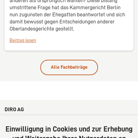
anderen als ursprünglich wählen? Diese bislang
umstrittene Frage hat das Kammergericht Berlin
nun zugunsten der Ehegatten beantwortet und sich
damit bewusst gegen Entscheidungen anderer
Oberlandesgerichte gestellt.
Beitrag lesen
Alle Fachbeiträge
DIRO AG
Große Bleichen 32
20354 Hamburg
Einwilligung in Cookies und zur Erhebung
Deutschland