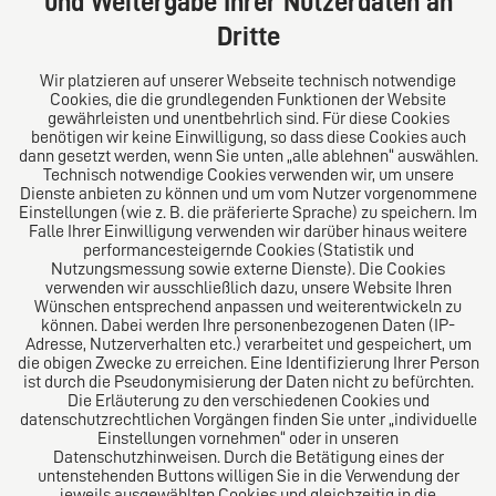
und Weitergabe Ihrer Nutzerdaten an
Tel: +49 (0) 40 41352231
Dritte
Fax: +49 (0) 40 41352294
E-Mail:
diro@diro.eu
Wir platzieren auf unserer Webseite technisch notwendige
Cookies, die die grundlegenden Funktionen der Website
Über uns
gewährleisten und unentbehrlich sind. Für diese Cookies
benötigen wir keine Einwilligung, so dass diese Cookies auch
Das Kanzlei-Vertrauensnetzwerk. Aus Europa für die
dann gesetzt werden, wenn Sie unten „alle ablehnen“ auswählen.
Technisch notwendige Cookies verwenden wir, um unsere
Welt. Für den erfolgreichen Mittelstand.
Dienste anbieten zu können und um vom Nutzer vorgenommene
Einstellungen (wie z. B. die präferierte Sprache) zu speichern. Im
Folgen Sie uns auf
Falle Ihrer Einwilligung verwenden wir darüber hinaus weitere
performancesteigernde Cookies (Statistik und
Nutzungsmessung sowie externe Dienste). Die Cookies
verwenden wir ausschließlich dazu, unsere Website Ihren
Wünschen entsprechend anpassen und weiterentwickeln zu
können. Dabei werden Ihre personenbezogenen Daten (IP-
Adresse, Nutzerverhalten etc.) verarbeitet und gespeichert, um
die obigen Zwecke zu erreichen. Eine Identifizierung Ihrer Person
Das europäische Kanzlei-Netzwerk
ist durch die Pseudonymisierung der Daten nicht zu befürchten.
Die Erläuterung zu den verschiedenen Cookies und
datenschutzrechtlichen Vorgängen finden Sie unter „individuelle
Einstellungen vornehmen“ oder in unseren
Datenschutzhinweisen. Durch die Betätigung eines der
untenstehenden Buttons willigen Sie in die Verwendung der
jeweils ausgewählten Cookies und gleichzeitig in die