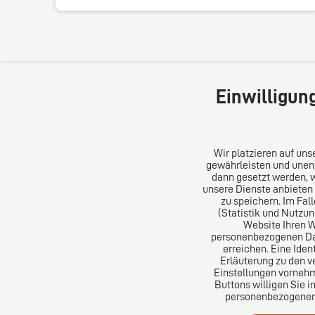
Einwilligun
Wir platzieren auf un
gewährleisten und unent
dann gesetzt werden, 
unsere Dienste anbieten
DIRO AG
Über un
zu speichern. Im Fal
(Statistik und Nutzu
Website Ihren 
Große Bleichen 32
Das Kanz
personenbezogenen Date
20354 Hamburg
Aus Euro
erreichen. Eine Iden
Deutschland
erfolgre
Erläuterung zu den v
Einstellungen vornehm
Tel: +49 (0) 40 41352231
Buttons willigen Sie i
Fax: +49 (0) 40 41352294
personenbezogenen D
E-Mail:
diro@diro.eu