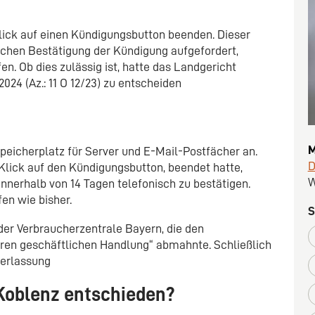
lick auf einen Kündigungsbutton beenden. Dieser
schen Bestätigung der Kündigung aufgefordert,
en. Ob dies zulässig ist, hatte das Landgericht
024 (Az.: 11 O 12/23) zu entscheiden
M
eicherplatz für Server und E-Mail-Postfächer an.
D
 Klick auf den Kündigungsbutton, beendet hatte,
W
nnerhalb von 14 Tagen telefonisch zu bestätigen.
fen wie bisher.
S
der Verbraucherzentrale Bayern, die den
eren geschäftlichen Handlung“ abmahnte. Schließlich
terlassung
 Koblenz entschieden?