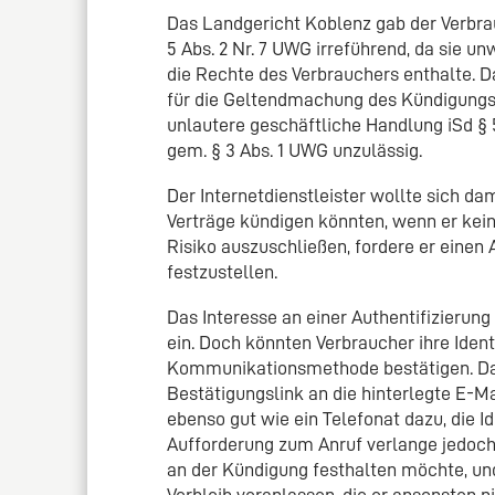
Das Landgericht Koblenz gab der Verbra
5 Abs. 2 Nr. 7 UWG irreführend, da sie 
die Rechte des Verbrauchers enthalte. 
für die Geltendmachung des Kündigungsr
unlautere geschäftliche Handlung iSd § 
gem. § 3 Abs. 1 UWG unzulässig.
Der Internetdienstleister wollte sich da
Verträge kündigen könnten, wenn er kei
Risiko auszuschließen, fordere er einen 
festzustellen.
Das Interesse an einer Authentifizierung
ein. Doch könnten Verbraucher ihre Ident
Kommunikationsmethode bestätigen. D
Bestätigungslink an die hinterlegte E-M
ebenso gut wie ein Telefonat dazu, die I
Aufforderung zum Anruf verlange jedoch
an der Kündigung festhalten möchte, un
Verbleib veranlassen, die er ansonsten ni