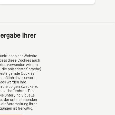
ergabe Ihrer
Funktionen der Website
 dass diese Cookies auch
kies verwenden wir, um
die präferierte Sprache)
Das europäische Kanzlei-Netzwerk
ncesteigernde Cookies
ließlich dazu, unsere
bei werden Ihre
um die obigen Zwecke zu
ht zu befürchten. Die
e unter „individuelle
nes der untenstehenden
 die Verarbeitung Ihrer
ngen ist freiwillig.