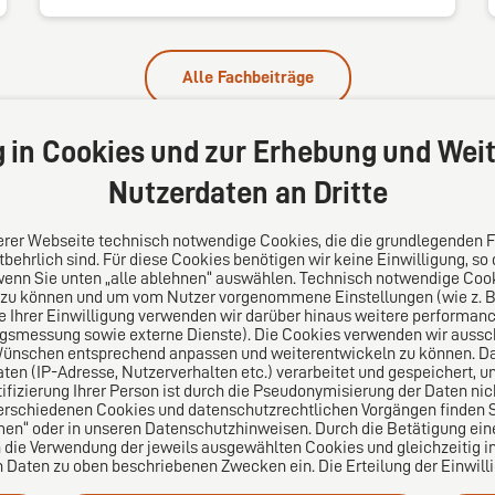
Alle Fachbeiträge
g in Cookies und zur Erhebung und Weit
Nutzerdaten an Dritte
serer Webseite technisch notwendige Cookies, die die grundlegenden 
behrlich sind. Für diese Cookies benötigen wir keine Einwilligung, so
wenn Sie unten „alle ablehnen“ auswählen. Technisch notwendige Coo
 zu können und um vom Nutzer vorgenommene Einstellungen (wie z. B. 
s
Folgen Sie uns auf
le Ihrer Einwilligung verwenden wir darüber hinaus weitere performa
ngsmessung sowie externe Dienste). Die Cookies verwenden wir aussch
Wünschen entsprechend anpassen und weiterentwickeln zu können. Da
lei-Vertrauensnetzwerk.
n (IP-Adresse, Nutzerverhalten etc.) verarbeitet und gespeichert, 
pa für die Welt. Für den
tifizierung Ihrer Person ist durch die Pseudonymisierung der Daten nic
ichen Mittelstand.
erschiedenen Cookies und datenschutzrechtlichen Vorgängen finden Si
en“ oder in unseren Datenschutzhinweisen. Durch die Betätigung ei
n die Verwendung der jeweils ausgewählten Cookies und gleichzeitig in
aten zu oben beschriebenen Zwecken ein. Die Erteilung der Einwilligu