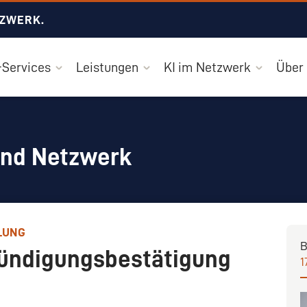
TZWERK.
Services
Leistungen
KI im Netzwerk
Über
und Netzwerk
LUNG
B
Kündigungsbestätigung
1