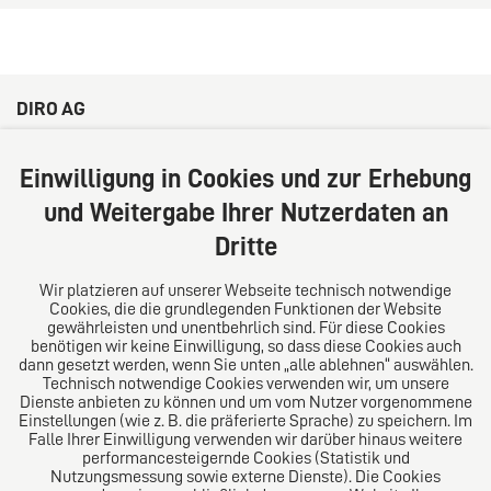
DIRO AG
Große Bleichen 32
20354 Hamburg
Einwilligung in Cookies und zur Erhebung
Deutschland
und Weitergabe Ihrer Nutzerdaten an
Tel: +49 (0) 40 41352231
Dritte
Fax: +49 (0) 40 41352294
E-Mail:
diro@diro.eu
Wir platzieren auf unserer Webseite technisch notwendige
Cookies, die die grundlegenden Funktionen der Website
Über uns
gewährleisten und unentbehrlich sind. Für diese Cookies
benötigen wir keine Einwilligung, so dass diese Cookies auch
Das Kanzlei-Vertrauensnetzwerk. Aus Europa für die
dann gesetzt werden, wenn Sie unten „alle ablehnen“ auswählen.
Technisch notwendige Cookies verwenden wir, um unsere
Welt. Für den erfolgreichen Mittelstand.
Dienste anbieten zu können und um vom Nutzer vorgenommene
Einstellungen (wie z. B. die präferierte Sprache) zu speichern. Im
Folgen Sie uns auf
Falle Ihrer Einwilligung verwenden wir darüber hinaus weitere
performancesteigernde Cookies (Statistik und
Nutzungsmessung sowie externe Dienste). Die Cookies