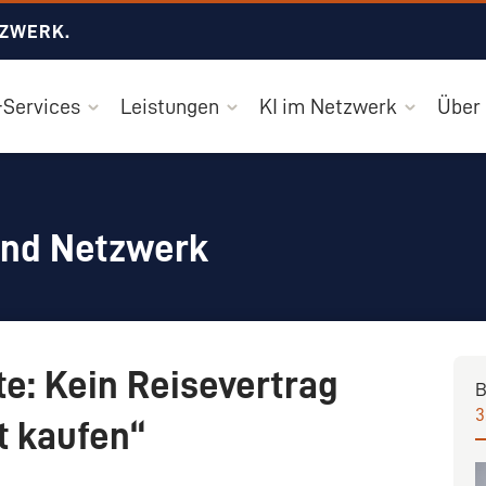
TZWERK.
Services
Leistungen
KI im Netzwerk
Über
und Netzwerk
e: Kein Reisevertrag
B
3
zt kaufen“