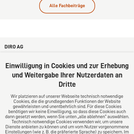
Alle Fachbeiträge
DIRO AG
Große Bleichen 32
20354 Hamburg
Einwilligung in Cookies und zur Erhebung
Deutschland
und Weitergabe Ihrer Nutzerdaten an
Tel: +49 (0) 40 41352231
Dritte
Fax: +49 (0) 40 41352294
E-Mail:
diro@diro.eu
Wir platzieren auf unserer Webseite technisch notwendige
Cookies, die die grundlegenden Funktionen der Website
Über uns
gewährleisten und unentbehrlich sind. Für diese Cookies
benötigen wir keine Einwilligung, so dass diese Cookies auch
Das Kanzlei-Vertrauensnetzwerk. Aus Europa für die
dann gesetzt werden, wenn Sie unten „alle ablehnen“ auswählen.
Technisch notwendige Cookies verwenden wir, um unsere
Welt. Für den erfolgreichen Mittelstand.
Dienste anbieten zu können und um vom Nutzer vorgenommene
Einstellungen (wie z. B. die präferierte Sprache) zu speichern. Im