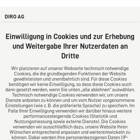
DIRO AG
Große Bleichen 32
20354 Hamburg
Einwilligung in Cookies und zur Erhebung
Deutschland
und Weitergabe Ihrer Nutzerdaten an
Tel: +49 (0) 40 41352231
Dritte
Fax: +49 (0) 40 41352294
E-Mail:
diro@diro.eu
Wir platzieren auf unserer Webseite technisch notwendige
Cookies, die die grundlegenden Funktionen der Website
Über uns
gewährleisten und unentbehrlich sind. Für diese Cookies
benötigen wir keine Einwilligung, so dass diese Cookies auch
Das Kanzlei-Vertrauensnetzwerk. Aus Europa für die
dann gesetzt werden, wenn Sie unten „alle ablehnen“ auswählen.
Technisch notwendige Cookies verwenden wir, um unsere
Welt. Für den erfolgreichen Mittelstand.
Dienste anbieten zu können und um vom Nutzer vorgenommene
Einstellungen (wie z. B. die präferierte Sprache) zu speichern. Im
Folgen Sie uns auf
Falle Ihrer Einwilligung verwenden wir darüber hinaus weitere
performancesteigernde Cookies (Statistik und
Nutzungsmessung sowie externe Dienste). Die Cookies
verwenden wir ausschließlich dazu, unsere Website Ihren
Wünschen entsprechend anpassen und weiterentwickeln zu
können. Dabei werden Ihre personenbezogenen Daten (IP-