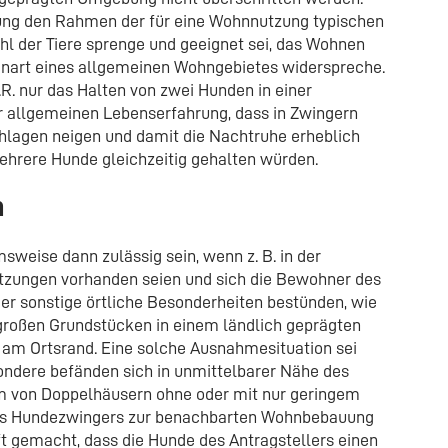
ltung den Rahmen der für eine Wohnnutzung typischen
hl der Tiere sprenge und geeignet sei, das Wohnen
genart eines allgemeinen Wohngebietes widerspreche.
.R. nur das Halten von zwei Hunden in einer
r allgemeinen Lebenserfahrung, dass in Zwingern
lagen neigen und damit die Nachtruhe erheblich
ehrere Hunde gleichzeitig gehalten würden.
n
weise dann zulässig sein, wenn z. B. in der
tzungen vorhanden seien und sich die Bewohner des
er sonstige örtliche Besonderheiten bestünden, wie
großen Grundstücken in einem ländlich geprägten
am Ortsrand. Eine solche Ausnahmesituation sei
ondere befänden sich in unmittelbarer Nähe des
 von Doppelhäusern ohne oder mit nur geringem
des Hundezwingers zur benachbarten Wohnbebauung
ft gemacht, dass die Hunde des Antragstellers einen