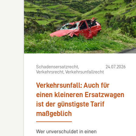
Schadensersatzrecht,
24.07.2026
Verkehrsrecht, Verkehrsunfallrecht
Verkehrsunfall: Auch für
einen kleineren Ersatzwagen
ist der günstigste Tarif
maßgeblich
Wer unverschuldet in einen