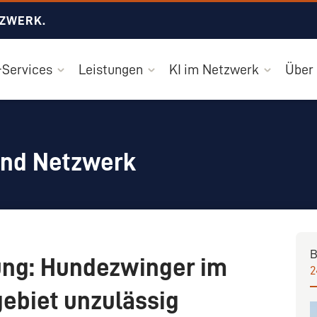
TZWERK.
Services
Leistungen
KI im Netzwerk
Über
und Netzwerk
B
ng: Hundezwinger im
2
ebiet unzulässig