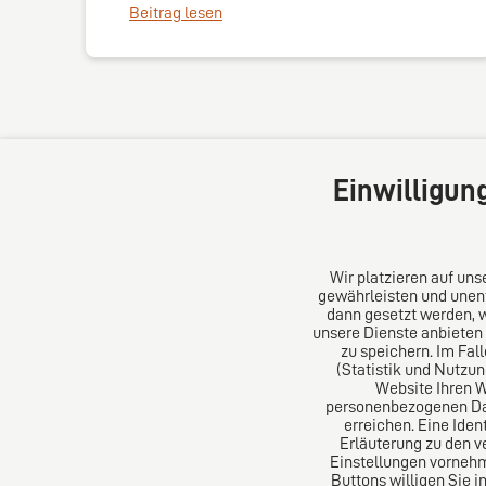
Beitrag lesen
Einwilligun
Wir platzieren auf un
gewährleisten und unent
dann gesetzt werden, 
unsere Dienste anbieten
DIRO AG
Über un
zu speichern. Im Fal
(Statistik und Nutzu
Website Ihren 
Große Bleichen 32
Das Kanz
personenbezogenen Date
20354 Hamburg
Aus Euro
erreichen. Eine Iden
Deutschland
erfolgre
Erläuterung zu den v
Einstellungen vornehm
Tel: +49 (0) 40 41352231
Buttons willigen Sie i