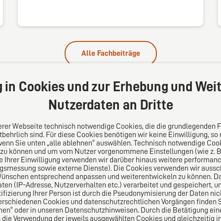
Alle Fachbeiträge
g in Cookies und zur Erhebung und Weit
Nutzerdaten an Dritte
serer Webseite technisch notwendige Cookies, die die grundlegenden 
behrlich sind. Für diese Cookies benötigen wir keine Einwilligung, so
wenn Sie unten „alle ablehnen“ auswählen. Technisch notwendige Coo
 zu können und um vom Nutzer vorgenommene Einstellungen (wie z. B. 
s
Folgen Sie uns auf
le Ihrer Einwilligung verwenden wir darüber hinaus weitere performa
ngsmessung sowie externe Dienste). Die Cookies verwenden wir aussch
Wünschen entsprechend anpassen und weiterentwickeln zu können. Da
lei-Vertrauensnetzwerk.
n (IP-Adresse, Nutzerverhalten etc.) verarbeitet und gespeichert, 
pa für die Welt. Für den
tifizierung Ihrer Person ist durch die Pseudonymisierung der Daten nic
ichen Mittelstand.
erschiedenen Cookies und datenschutzrechtlichen Vorgängen finden Si
en“ oder in unseren Datenschutzhinweisen. Durch die Betätigung ei
n die Verwendung der jeweils ausgewählten Cookies und gleichzeitig in