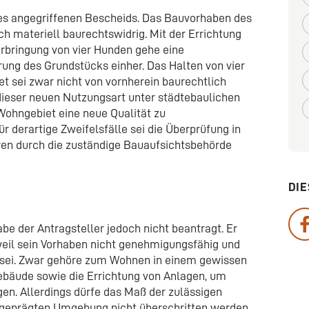
es angegriffenen Bescheids. Das Bauvorhaben des
ch materiell baurechtswidrig. Mit der Errichtung
rbringung von vier Hunden gehe eine
ng des Grundstücks einher. Das Halten von vier
 sei zwar nicht von vornherein baurechtlich
dieser neuen Nutzungsart unter städtebaulichen
ohngebiet eine neue Qualität zu
r derartige Zweifelsfälle sei die Überprüfung in
n durch die zuständige Bauaufsichtsbehörde
DIE
 der Antragsteller jedoch nicht beantragt. Er
weil sein Vorhaben nicht genehmigungsfähig und
 sei. Zwar gehöre zum Wohnen in einem gewissen
bäude sowie die Errichtung von Anlagen, um
gen. Allerdings dürfe das Maß der zulässigen
 geprägten Umgebung nicht überschritten werden.