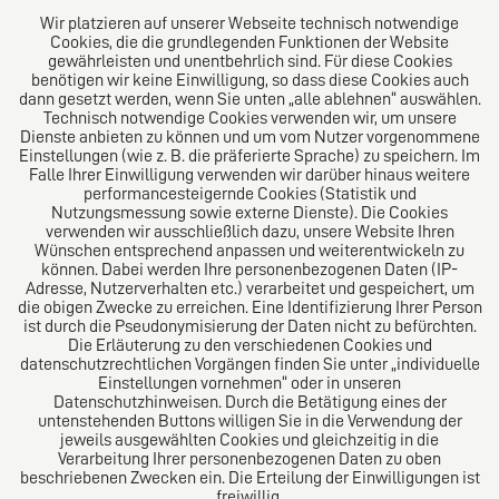
E-Mail:
diro@diro.eu
Wir platzieren auf unserer Webseite technisch notwendige
Cookies, die die grundlegenden Funktionen der Website
Über uns
gewährleisten und unentbehrlich sind. Für diese Cookies
benötigen wir keine Einwilligung, so dass diese Cookies auch
Das Kanzlei-Vertrauensnetzwerk. Aus Europa für die
dann gesetzt werden, wenn Sie unten „alle ablehnen“ auswählen.
Technisch notwendige Cookies verwenden wir, um unsere
Welt. Für den erfolgreichen Mittelstand.
Dienste anbieten zu können und um vom Nutzer vorgenommene
Einstellungen (wie z. B. die präferierte Sprache) zu speichern. Im
Folgen Sie uns auf
Falle Ihrer Einwilligung verwenden wir darüber hinaus weitere
performancesteigernde Cookies (Statistik und
Nutzungsmessung sowie externe Dienste). Die Cookies
verwenden wir ausschließlich dazu, unsere Website Ihren
Wünschen entsprechend anpassen und weiterentwickeln zu
können. Dabei werden Ihre personenbezogenen Daten (IP-
Adresse, Nutzerverhalten etc.) verarbeitet und gespeichert, um
die obigen Zwecke zu erreichen. Eine Identifizierung Ihrer Person
Das europäische Kanzlei-Netzwerk
ist durch die Pseudonymisierung der Daten nicht zu befürchten.
Die Erläuterung zu den verschiedenen Cookies und
datenschutzrechtlichen Vorgängen finden Sie unter „individuelle
Einstellungen vornehmen“ oder in unseren
Datenschutzhinweisen. Durch die Betätigung eines der
untenstehenden Buttons willigen Sie in die Verwendung der
jeweils ausgewählten Cookies und gleichzeitig in die
Verarbeitung Ihrer personenbezogenen Daten zu oben
beschriebenen Zwecken ein. Die Erteilung der Einwilligungen ist
freiwillig.