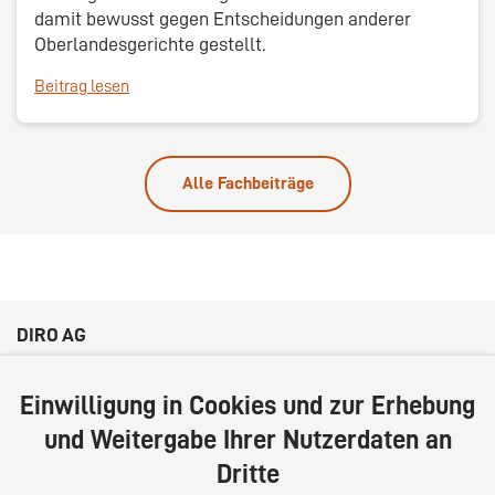
damit bewusst gegen Entscheidungen anderer
Oberlandesgerichte gestellt.
Beitrag lesen
Alle Fachbeiträge
DIRO AG
Große Bleichen 32
20354 Hamburg
Einwilligung in Cookies und zur Erhebung
Deutschland
und Weitergabe Ihrer Nutzerdaten an
Tel: +49 (0) 40 41352231
Dritte
Fax: +49 (0) 40 41352294