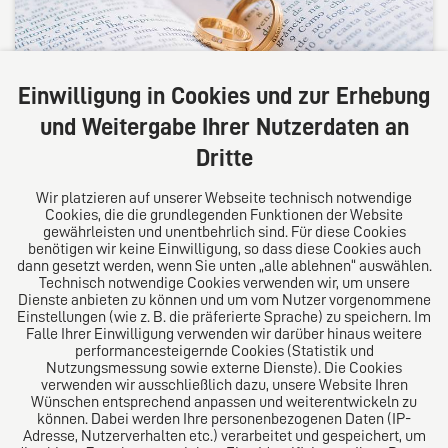
Einwilligung in Cookies und zur Erhebung
und Weitergabe Ihrer Nutzerdaten an
Dritte
Familienrecht
24.07.2026
Wir platzieren auf unserer Webseite technisch notwendige
Cookies, die die grundlegenden Funktionen der Website
gewährleisten und unentbehrlich sind. Für diese Cookies
Wie oft darf der Ehename wechseln?
benötigen wir keine Einwilligung, so dass diese Cookies auch
dann gesetzt werden, wenn Sie unten „alle ablehnen“ auswählen.
Technisch notwendige Cookies verwenden wir, um unsere
Mit der Reform des deutschen Namensrechts zum 1.
Dienste anbieten zu können und um vom Nutzer vorgenommene
Einstellungen (wie z. B. die präferierte Sprache) zu speichern. Im
Mai 2025 wollte der Gesetzgeber Ehepaaren mehr
Falle Ihrer Einwilligung verwenden wir darüber hinaus weitere
Freiheit bei der Wahl ihres Familiennamens
performancesteigernde Cookies (Statistik und
Nutzungsmessung sowie externe Dienste). Die Cookies
verschaffen. Doch wie weit reicht diese neue
verwenden wir ausschließlich dazu, unsere Website Ihren
Gestaltungsfreiheit? Darf ein Ehepaar nach dem
Wünschen entsprechend anpassen und weiterentwickeln zu
Widerruf seines bisherigen Ehenamens
können. Dabei werden Ihre personenbezogenen Daten (IP-
Adresse, Nutzerverhalten etc.) verarbeitet und gespeichert, um
anschließend noch einmal einen gemeinsamen