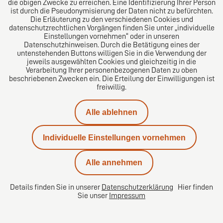
die obigen Zwecke zu erreichen. Eine Identifizierung Ihrer Person
Ehenamen bestimmen – und dabei sogar einen
ist durch die Pseudonymisierung der Daten nicht zu befürchten.
anderen als ursprünglich wählen? Diese bislang
Die Erläuterung zu den verschiedenen Cookies und
datenschutzrechtlichen Vorgängen finden Sie unter „individuelle
umstrittene Frage hat das Kammergericht Berlin
Einstellungen vornehmen“ oder in unseren
nun zugunsten der Ehegatten beantwortet und sich
Datenschutzhinweisen. Durch die Betätigung eines der
damit bewusst gegen Entscheidungen anderer
untenstehenden Buttons willigen Sie in die Verwendung der
jeweils ausgewählten Cookies und gleichzeitig in die
Oberlandesgerichte gestellt.
Verarbeitung Ihrer personenbezogenen Daten zu oben
beschriebenen Zwecken ein. Die Erteilung der Einwilligungen ist
Beitrag lesen
freiwillig.
Alle ablehnen
Alle Fachbeiträge
Individuelle Einstellungen vornehmen
Alle annehmen
Details finden Sie in unserer
Datenschutzerklärung
Hier finden
DIRO AG
Sie unser
Impressum
Große Bleichen 32