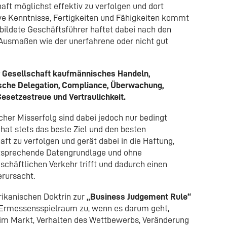
t möglichst effektiv zu verfolgen und dort
ve Kenntnisse, Fertigkeiten und Fähigkeiten kommt
ebildete Geschäftsführer haftet dabei nach den
Ausmaßen wie der unerfahrene oder nicht gut
r Gesellschaft kaufmännisches Handeln,
sche Delegation, Compliance, Überwachung,
setzestreue und Vertraulichkeit.
icher Misserfolg sind dabei jedoch nur bedingt
 hat stets das beste Ziel und den besten
aft zu verfolgen und gerät dabei in die Haftung,
tsprechende Datengrundlage und ohne
häftlichen Verkehr trifft und dadurch einen
erursacht.
ikanischen Doktrin zur
„Business Judgement Rule“
 Ermessensspielraum zu, wenn es darum geht,
 im Markt, Verhalten des Wettbewerbs, Veränderung