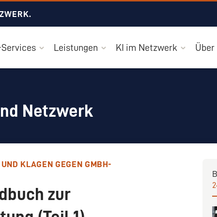
TZWERK.
Services
Leistungen
KI im Netzwerk
Über
und Netzwerk
 UND KLAGEN GEGEN GMBH-
B
2
dbuch zur
ung (Teil 1)