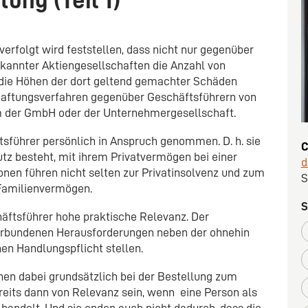
rfolgt wird feststellen, dass nicht nur gegenüber
kannter Aktiengesellschaften die Anzahl von
 die Höhen der dort geltend gemachter Schäden
Haftungsverfahren gegenüber Geschäftsführern von
m der GmbH oder der Unternehmergesellschaft.
sführer persönlich in Anspruch genommen. D. h. sie
C
utz besteht, mit ihrem Privatvermögen bei einer
d
ionen führen nicht selten zur Privatinsolvenz und zum
S
 Familienvermögen.
S
äftsführer hohe praktische Relevanz. Der
erbundenen Herausforderungen neben der ohnehin
n Handlungspflicht stellen.
nen dabei grundsätzlich bei der Bestellung zum
reits dann von Relevanz sein, wenn eine Person als
handelt. Und sie enden auch nicht dadurch, dass die